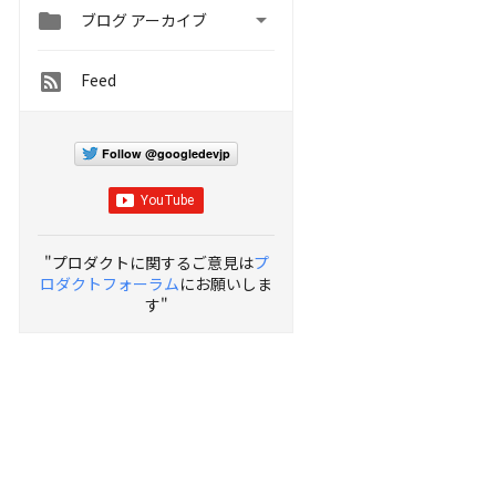


ブログ アーカイブ
Feed
Follow @googledevjp
"プロダクトに関するご意見は
プ
ロダクトフォーラム
にお願いしま
す"