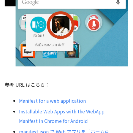
参考 URL はこちら：
Manifest for a web application
Installable Web Apps with the WebApp
Manifest in Chrome for Android
manifest.json で Web アプリを「ホーム画