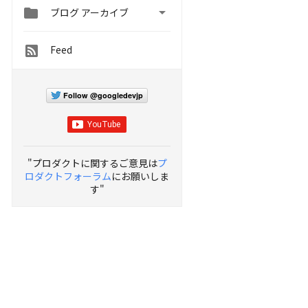


ブログ アーカイブ
Feed
Follow @googledevjp
"プロダクトに関するご意見は
プ
ロダクトフォーラム
にお願いしま
す"