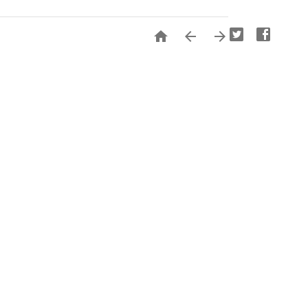


