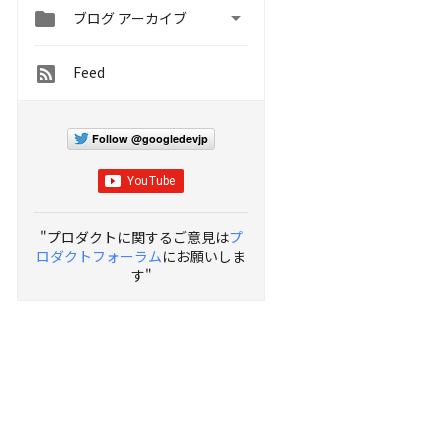


ブログ アーカイブ
Feed
Follow @googledevjp
"プロダクトに関するご意見は
プ
ロダクトフォーラム
にお願いしま
す"