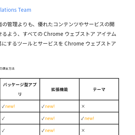
ations Team
面の管理よりも、優れたコンテンツやサービスの開
よう、すべての Chrome ウェブストア アイテム
するツールとサービスを Chrome ウェブストア
別の課金方法
パッケージ型アプ
拡張機能
テーマ
リ
✓
new!
✓
new!
×
✓
✓
new!
✓
new!
✓
✓
new!
×