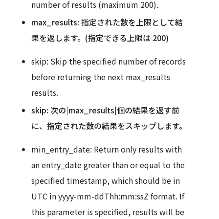
number of results (maximum 200).
max_results: 指定された数を上限として結
果を返します。(指定できる上限は 200)
skip: Skip the specified number of records
before returning the next max_results
results.
skip: 次の|max_results|個の結果を返す前
に、指定された数の結果をスキップします。
min_entry_date: Return only results with
an entry_date greater than or equal to the
specified timestamp, which should be in
UTC in yyyy-mm-ddThh:mm:ssZ format. If
this parameter is specified, results will be