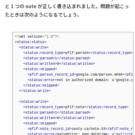
と 1 つの note が正しく書き込まれました。
問題が起こっ
たときは次のようになるでしょう。
<?
xml version
=
"1.0"
?>
<status:status>
<status:write>
<status:record_type>
pfif:person
</status:record_type>
<status:parsed>
1
</status:parsed>
<status:written>
0
</status:written>
<status:skipped>
<pfif:person_record_id>
google.com/person.4040
</pfif
<status:error>
not in authorized domain: u'google.co
</status:skipped>
</status:write>
<status:write>
<status:record_type>
pfif:note
</status:record_type>
<status:parsed>
1
</status:parsed>
<status:written>
0
</status:written>
<status:skipped>
<pfif:note_record_id>
zesty.ca/note.53
</pfif:note_re
<status:error>
ValueError: bad datetime: u'xyz'
</sta