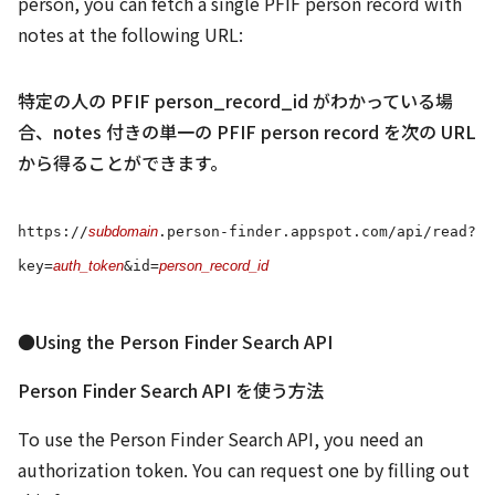
person, you can fetch a single PFIF person record with
notes at the following URL:
特定の人の PFIF person_record_id がわかっている場
合、notes 付きの単一の PFIF person record を次の URL
から得ることができます。
https://
subdomain
.person-finder.appspot.com/api/read?
key=
auth_token
&id=
person_record_id
●Using the Person Finder Search API
Person Finder Search API を使う方法
To use the Person Finder Search API, you need an
authorization token. You can request one by filling out