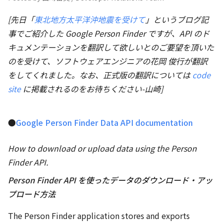
[先日「
東北地方太平洋沖地震を受けて
」というブログ記
事でご紹介した Google Person Finder ですが、API のド
キュメンテーションを翻訳して欲しいとのご要望を頂いた
のを受けて、ソフトウェアエンジニアの花岡 俊行が翻訳
をしてくれました。なお、正式版の翻訳については
code
site
に掲載されるのをお待ちください-山崎]
●
Google Person Finder Data API documentation
How to download or upload data using the Person
Finder API.
Person Finder API を使ったデータのダウンロード・アッ
プロード方法
The Person Finder application stores and exports