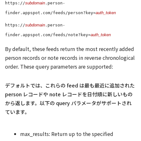
https://
subdomain
.person-
finder.appspot.com/feeds/person?key=
auth_token
https://
subdomain
.person-
finder.appspot.com/feeds/note?key=
auth_token
By default, these feeds return the most recently added
person records or note records in reverse chronological
order. These query parameters are supported:
デフォルトでは、これらの feed は最も最近に追加された
person レコードや note レコードを日付順に新しいもの
から返します。以下の query パラメータがサポートされ
ています。
max_results: Return up to the specified