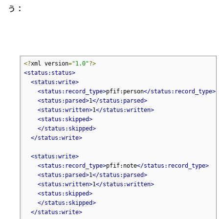
う：
<?
xml version
=
"1.0"
?>
<status:status>
<status:write>
<status:record_type>
pfif:person
</status:record_type>
<status:parsed>
1
</status:parsed>
<status:written>
1
</status:written>
<status:skipped>
</status:skipped>
</status:write>
<status:write>
<status:record_type>
pfif:note
</status:record_type>
<status:parsed>
1
</status:parsed>
<status:written>
1
</status:written>
<status:skipped>
</status:skipped>
</status:write>