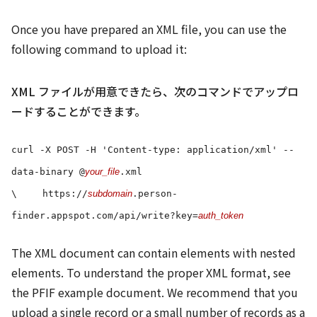
Once you have prepared an XML file, you can use the
following command to upload it:
XML ファイルが用意できたら、次のコマンドでアップロ
ードすることができます。
curl -X POST -H 'Content-type: application/xml' --
data-binary @
your_file
.xml
\
https://
subdomain
.person-
finder.appspot.com/api/write?key=
auth_token
The XML document can contain
elements with nested
elements. To understand the proper XML format, see
the PFIF example document. We recommend that you
upload a single record or a small number of records as a