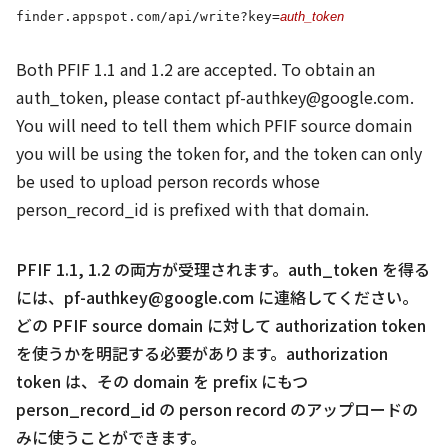
finder.appspot.com/api/write?key=
auth_token
Both PFIF 1.1 and 1.2 are accepted. To obtain an
auth_token, please contact pf-authkey@google.com.
You will need to tell them which PFIF source domain
you will be using the token for, and the token can only
be used to upload person records whose
person_record_id is prefixed with that domain.
PFIF 1.1, 1.2 の両方が受理されます。auth_token を得る
には、pf-authkey@google.com に連絡してください。
どの PFIF source domain に対して authorization token
を使うかを明記する必要があります。authorization
token は、その domain を prefix にもつ
person_record_id の person record のアップロードの
みに使うことができます。