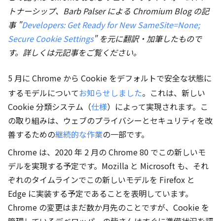
トナーシップ、Barb Palser による Chromium Blog の記
事 "
Developers: Get Ready for New SameSite=None;
Secure Cookie Settings
" を元に翻訳・加筆したもので
す。詳しくは元記事をご覧ください。
5 月に Chrome から Cookie をデフォルトで安全な状態に
するモデルについて
お知らせしました
。これは、新しい
Cookie 分類システム（
仕様
）によって実現されます。こ
の取り組みは、ウェブのプライバシーとセキュリティを改
善するための
継続的な作業
の一部です。
Chrome は、2020 年 2 月の Chrome 80 でこの新しいモ
デルを実現する予定です。Mozilla と Microsoft も、それ
ぞれのタイムラインでこの新しいモデルを Firefox と
Edge に実装する予定であることを表明しています。
Chrome の変更はまだ数か月先のことですが、Cookie を