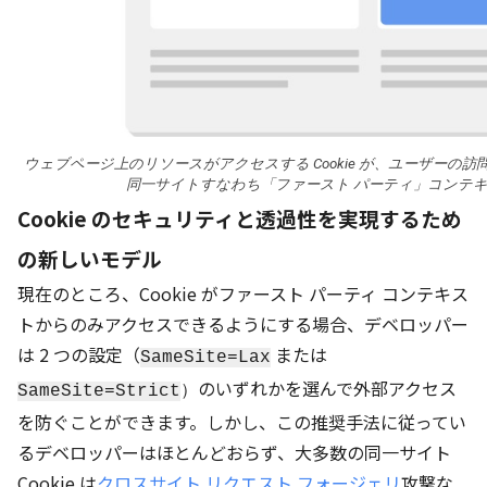
ウェブページ上のリソースがアクセスする Cookie が、ユーザーの
同一サイトすなわち「ファースト パーティ」
コンテ
Cookie のセキュリティと透過性を実現するため
の新しいモデル
現在のところ、Cookie がファースト パーティ コンテキス
トからのみアクセスできるようにする場合、デベロッパー
は 2 つの設定（
または
SameSite=Lax
のいずれかを選んで外部アクセス
SameSite=Strict
）
を防ぐことができます。しかし、この推奨手法に従ってい
るデベロッパーはほとんどおらず、大多数の同一サイト
Cookie は
クロスサイト リクエスト フォージェリ
攻撃な